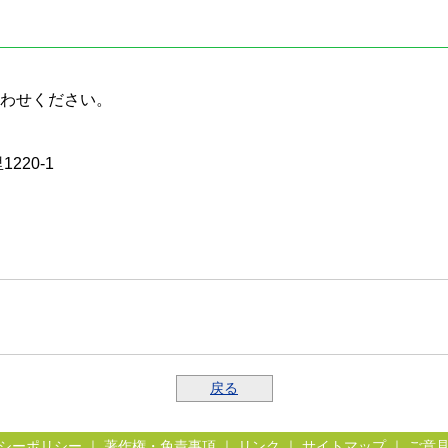
わせください。
220-1
戻る
シーポリシー
｜
著作権・免責事項
｜
リンク
｜
サイトマップ
｜
ご意