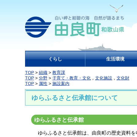
くらし
生活環境
TOP
>
組織
>
教育課
TOP
>
分野
>
子育て・教育・文化
，
文化施設
，
文化財
TOP
>
属性
>
施設案内
ゆらふるさと伝承館について
ゆらふるさと伝承館
ゆらふるさと伝承館は、由良町の歴史資料を