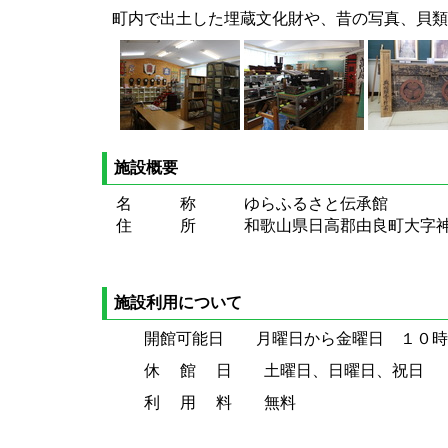
町内で出土した埋蔵文化財や、昔の写真、貝類
施設概要
名 称 ゆらふるさと伝承館
住 所 和歌山県日高郡由良町大字神谷
施設利用について
開館可能日 月曜日から金曜日 １０時
休 館 日 土曜日、日曜日、祝日 １
利 用 料 無料