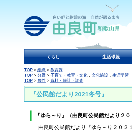
くらし
生活環境
TOP
>
組織
>
教育課
TOP
>
分野
>
子育て・教育・文化
，
文化施設
，
生涯学習
TOP
>
属性
>
資料・統計・調査
『公民館だより2021冬号』
『ゆら～り』（由良町公民館だより２０
由良町公民館だより『ゆら～り２０２１