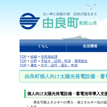
くらし
生活環境
TOP
>
組織
>
住民福祉課
TOP
>
分野
>
手続き・証明・申請
，
環境衛生
TOP
>
属性
>
許可・認可・届出・申請
由良町個人向け太陽光発電設備・蓄
個人向け太陽光発電設備・蓄電池等導入支
再生可能エネルギーの導入・省エネルギー化の促進
します。