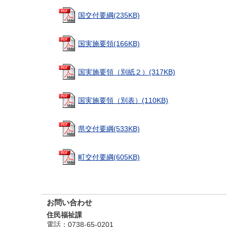
国交付要綱(235KB)
国実施要領(166KB)
国実施要領（別紙２）(317KB)
国実施要領（別表）(110KB)
県交付要綱(533KB)
町交付要綱(605KB)
お問い合わせ
住民福祉課
電話
：0738-65-0201