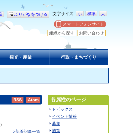
文字サイズ
小
標準
大
黒
ふりがなをつける
スマートフォンサイト
組織から探す
お問い合わせ
観光・産業
行政・まちづくり
各属性のページ
RSS
Atom
トピックス
イベント情報
募集
）
施策
>新着記事一覧