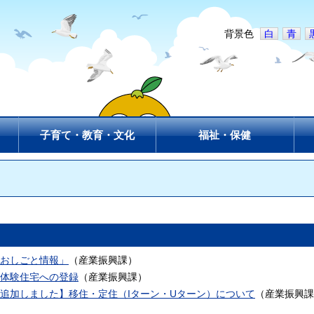
背景色
白
青
子育て・教育・文化
福祉・保健
おしごと情報」
（
産業振興課
）
体験住宅への登録
（
産業振興課
）
ンク追加しました】移住・定住（Iターン・Uターン）について
（
産業振興課