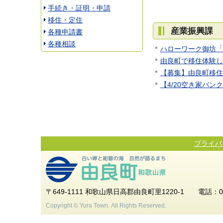
手続き・証明・申請
移住・定住
産業振興課
各種申請書
各種相談
ハローワーク御坊「
由良町で移住体験し
【募集】由良町移住
【4/20空き家バ
プライバ
〒649-1111 和歌山県日高郡由良町里1220-1 電話：0738-6
Copyright © Yura Town. All Rights Reserved.