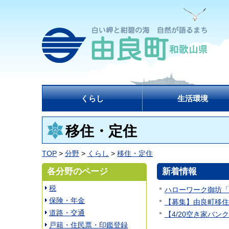
くらし
生活環境
移住・定住
TOP
>
分野
>
くらし
>
移住・定住
各分野のページ
新着情報
税
ハローワーク御坊「
保険・年金
【募集】由良町移住
道路・交通
【4/20空き家バ
戸籍・住民票・印鑑登録