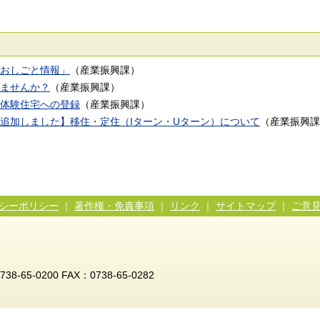
おしごと情報」
（
産業振興課
）
ませんか？
（
産業振興課
）
体験住宅への登録
（
産業振興課
）
ンク追加しました】移住・定住（Iターン・Uターン）について
（
産業振興課
シーポリシー
｜
著作権・免責事項
｜
リンク
｜
サイトマップ
｜
ご意
5-0200 FAX：0738-65-0282